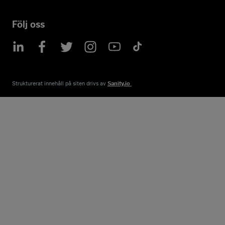
Följ oss
Strukturerat innehåll på siten drivs av​
Sanity.io