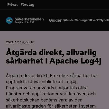
sms.
Privat
Företag
Till innehållet
Guider
Tester
Varningar
Utsatt?
Nyhet
2021-12-14, 08:18
Åtgärda direkt, allvarlig
sårbarhet i Apache Log4j
Åtgärda detta direkt! En kritisk sårbarhet har
upptäckts i Java-biblioteket Log4j.
Programvaran används i miljontals olika
tjänster och applikationer världen över, och
säkerhetsluckan bedöms vara av den
allvarligaste graden för säkerheten i system