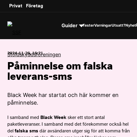
sms.
Privat
Företag
Till innehållet
Guider
Tester
Varningar
Utsatt?
Nyhet
2024-11-26, 16:21
Påminnelse om falska
leverans-sms
Black Week har startat och här kommer en
påminnelse.
I samband med
Black Week
sker ett stort antal
paketleveranser. I samband med det förekommer också hel
del
falska sms
där avsändaren utger sig för att komma från