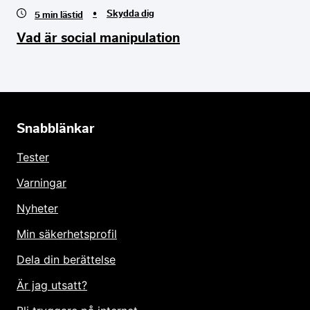
•
Skydda dig
5
min lästid
Vad är social manipulation
Snabblänkar
Tester
Varningar
Nyheter
Min säkerhetsprofil
Dela din berättelse
Är jag utsatt?