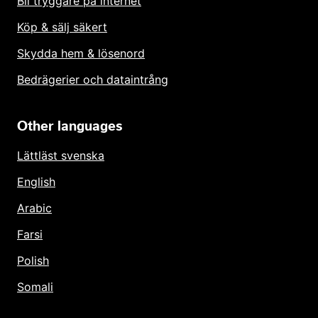
Bli tryggare på internet
Köp & sälj säkert
Skydda hem & lösenord
Bedrägerier och dataintrång
Other languages
Lättläst svenska
English
Arabic
Farsi
Polish
Somali