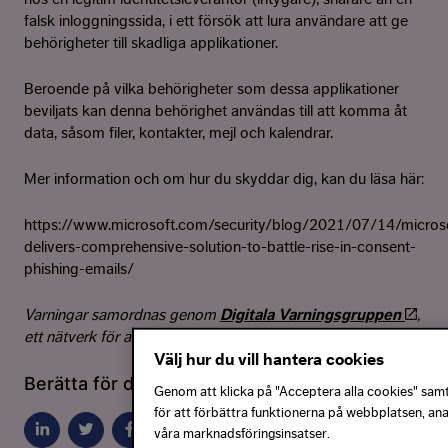
falsk inloggningssida, i ett försök att lura användare att ge
behörigheter till skadliga applikationer.
Beroende på vilka behörigheter som dessa applikationer
beviljats ​​kan denna behörighet användas till att komma åt
data, såsom filer, kontakter, mejl och kalendrar.
Mer information och om hur du skyddar dig, kan du läsa här:
https://www.microsoft.com/security/blog/2021/07/14/micros
delivers-comprehensive-solution-to-battle-rise-in-consent-
phishing-emails/
Varningar samordnas genom
Digitala Varningsgruppen
,
ett nätverk för att minska risken för digitala brott.
Välj hur du vill hantera cookies
Berätta för dina vänner innan de blir lurade:
Genom att klicka på "Acceptera alla cookies" samty
för att förbättra funktionerna på webbplatsen, an
våra marknadsföringsinsatser.