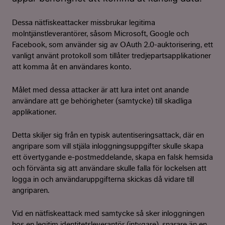
Dessa nätfiskeattacker missbrukar legitima
molntjänstleverantörer, såsom Microsoft, Google och
Facebook, som använder sig av OAuth 2.0-auktorisering, ett
vanligt använt protokoll som tillåter tredjepartsapplikationer
att komma åt en användares konto.
Målet med dessa attacker är att lura intet ont anande
användare att ge behörigheter (samtycke) till skadliga
applikationer.
Detta skiljer sig från en typisk autentiseringsattack, där en
angripare som vill stjäla inloggningsuppgifter skulle skapa
ett övertygande e-postmeddelande, skapa en falsk hemsida
och förvänta sig att användare skulle falla för lockelsen att
logga in och användaruppgifterna skickas då vidare till
angriparen.
Vid en nätfiskeattack med samtycke så sker inloggningen
hos en legitim identitetsleverantör (intygare), snarare än en