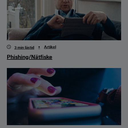
•
Artikel
3
min lästid
Phishing/Nätfiske