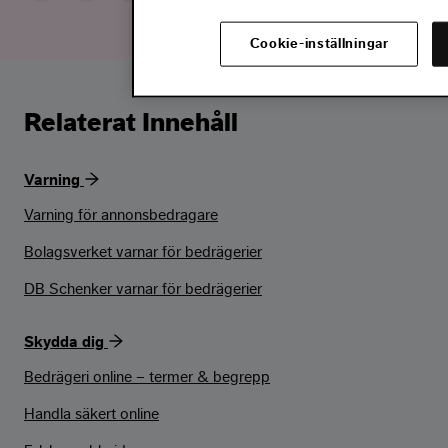
Cookie-inställningar
Relaterat Innehåll
Varning
Varning för annonsbedragare
Bolagsverket varnar för bedrägerier
DB Schenker varnar för bedrägerier
Skydda dig
Bedrägeri online – termer & begrepp
Handla säkert online