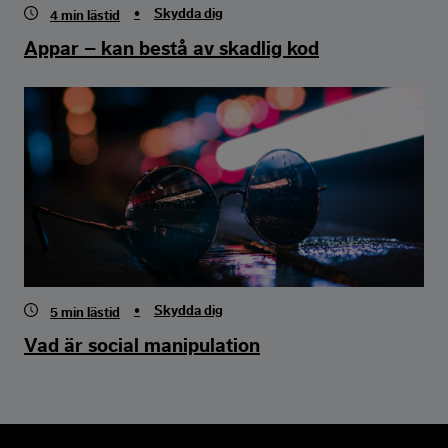
•
Skydda dig
4
min lästid
Appar – kan bestå av skadlig kod
•
Skydda dig
5
min lästid
Vad är social manipulation