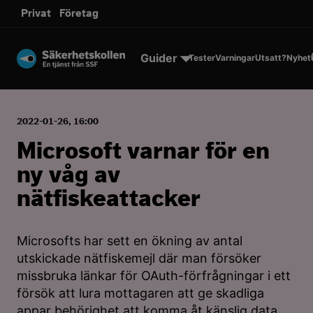
sms.
Privat
Företag
Till innehållet
Guider
Tester
Varningar
Utsatt?
Nyhet
2022-01-26, 16:00
Microsoft varnar för en
ny våg av
nätfiskeattacker
Microsofts har sett en ökning av antal
utskickade nätfiskemejl där man försöker
missbruka länkar för OAuth-förfrågningar i ett
försök att lura mottagaren att ge skadliga
appar behörighet att komma åt känslig data.