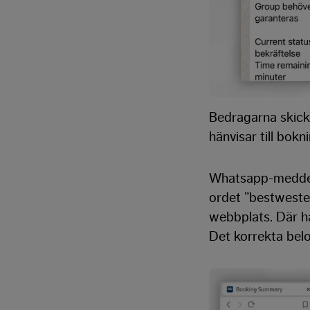
Bedragarna skick
hänvisar till bokn
Whatsapp-meddela
ordet ”bestwester
webbplats. Där ha
Det korrekta belop