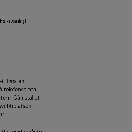
ka ovanligt
t finns en
å telefonsamtal,
rn. Gå i stället
a webbplatsen
or.
ätfiskesida måste