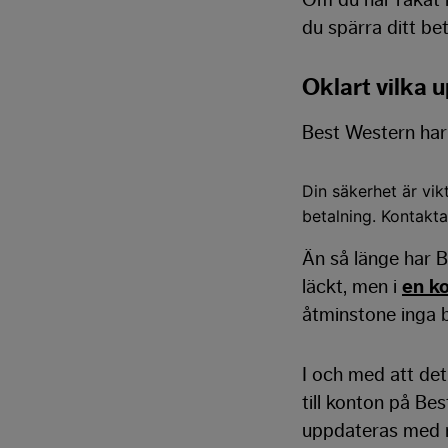
du spärra ditt be
Oklart vilka u
Best Western har 
Din säkerhet är vi
betalning. Kontakt
Än så länge har B
läckt, men i
en k
åtminstone inga b
I och med att de
till konton på Be
uppdateras med me