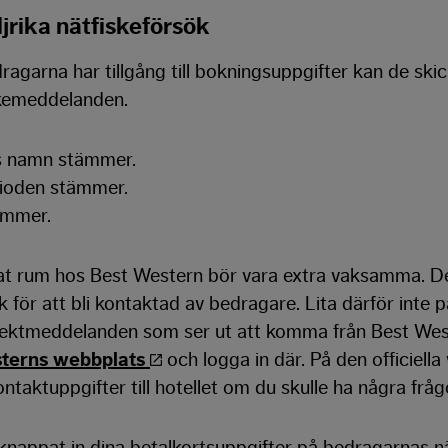
ljrika nätfiskeförsök
ragarna har tillgång till bokningsuppgifter kan de skic
skemeddelanden.
s namn stämmer.
ioden stämmer.
mmer.
at rum hos Best Western bör vara extra vaksamma. De
 för att bli kontaktad av bedragare. Lita därför inte p
irektmeddelanden som ser ut att komma från Best Weste
terns webbplats
och logga in där. På den officiell
ntaktuppgifter till hotellet om du skulle ha några fråg
knappat in dina betalkortsuppgifter på bedragarnas n