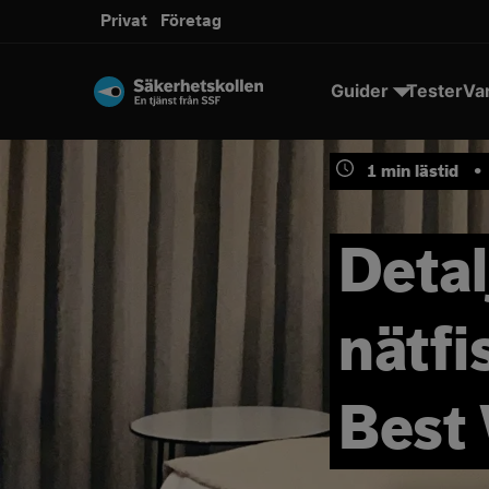
Privat
Företag
Guider
Tester
Va
1
min lästid
•
Detal
nätfi
Best