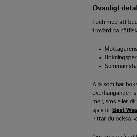
Ovanligt deta
I och med att bed
trovärdiga nätfi
Mottagaren
Bokningsper
Summan stä
Alla som har bok
överhängande risk
mejl, sms eller d
själv till
Best Wes
hittar du också ko
Om du har råkat 