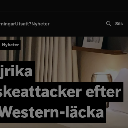
Transportstyrelsen varnar för falska sms.
Läs mer
Till innehållet
rningar
Utsatt?
Nyheter
Sök
Nyheter
jrika
skeattacker efter
 Western-läcka