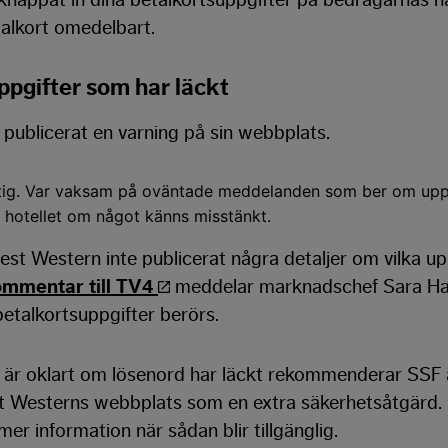
talkort omedelbart.
ppgifter som har läckt
publicerat en varning på sin webbplats.
ktig. Var vaksam på oväntade meddelanden som ber om uppg
a hotellet om något känns misstänkt.
est Western inte publicerat några detaljer om vilka u
ommentar till TV4
meddelar marknadschef Sara Hal
etalkortsuppgifter berörs.
t är oklart om lösenord har läckt rekommenderar SSF 
st Westerns webbplats som en extra säkerhetsåtgärd. 
r information när sådan blir tillgänglig.