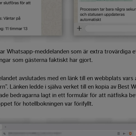
ar Whatsapp-meddelanden som är extra trovärdiga e
ingar som gästerna faktiskt har gjort.
ndet avslutades med en länk till en webbplats vars a
n”. Länken ledde i själva verket till en kopia av Best W
de bedragarna lagt in ett formulär för att nätfiska be
pet för hotellbokningen var förifyllt.