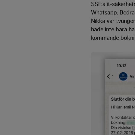
SSF:s it-säkerhet
Whatsapp. Bedrag
Nikka var tvungen
hade inte bara h
kommande bokni