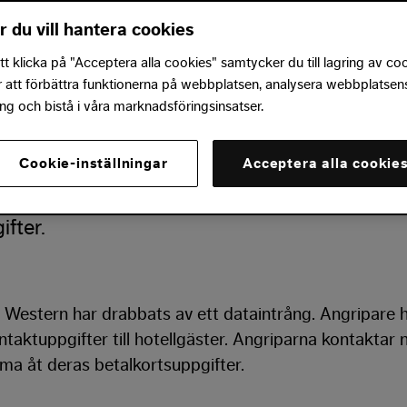
02-18
r du vill hantera cookies
26-02-18
 klicka på "Acceptera alla cookies" samtycker du till lagring av co
r att förbättra funktionerna på webbplatsen, analysera webbplatsen
g och bistå i våra marknadsföringsinsatser.
 kommit över Best Western-gästers bokninga
Cookie-inställningar
Acceptera alla cookie
rdiga Whatsapp-meddelanden för att komma å
ifter.
t Western har drabbats av ett dataintrång. Angripare 
taktuppgifter till hotellgäster. Angriparna kontaktar n
a åt deras betalkortsuppgifter.