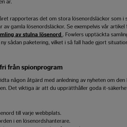
en är.
ret rapporteras det om stora lösenordsläckor som i s
 av gamla lösenordsläckor. Se exempelvis vår artikel
mling av stulna lösenord
. Fowlers upptäckta samlin
ny sådan paketering, vilket i så fall hade gjort situati
 fri från spionprogram
vidta någon åtgärd med anledning av nyheten om den 
n. Det viktiga är att du upprätthåller goda it-säkerhe
senord till varje webbplats.
rden i en lösenordshanterare.