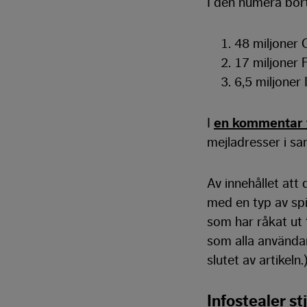
I den numera bort
48 miljoner 
17 miljoner
6,5 miljoner
I
en kommentar t
mejladresser i sa
Av innehållet at
med en typ av spi
som har råkat ut 
som alla användar
slutet av artikeln.
Infostealer st