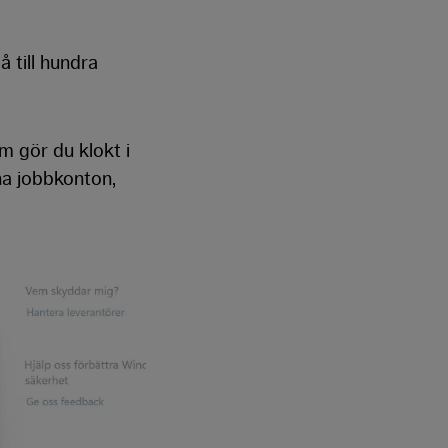
å till hundra
 gör du klokt i
ina jobbkonton,