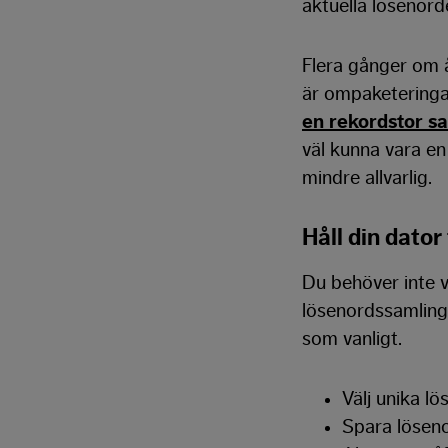
aktuella lösenord
Flera gånger om å
är ompaketeringar
en rekordstor sa
väl kunna vara en 
mindre allvarlig.
Håll din dator
Du behöver inte 
lösenordssamlinge
som vanligt.
Välj unika lö
Spara löseno