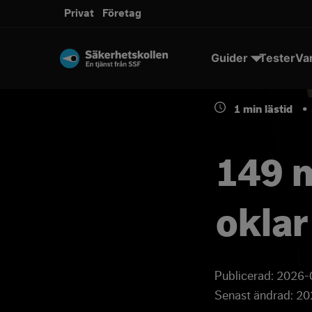
Privat
Företag
Guider
Tester
Va
1
min lästid
•
149 m
oklar
Publicerad:
2026-
Senast ändrad:
20