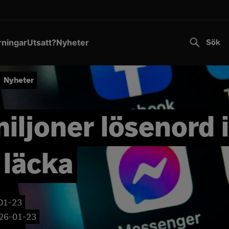
Transportstyrelsen varnar för falska sms.
Läs mer
Till innehållet
rningar
Utsatt?
Nyheter
Sök
Nyheter
iljoner lösenord i
 läcka
01-23
26-01-23