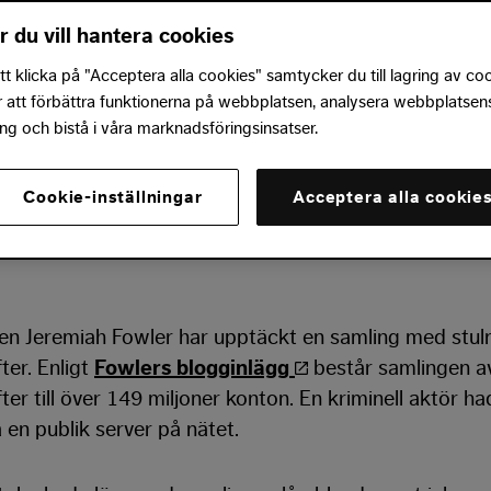
r du vill hantera cookies
 klicka på "Acceptera alla cookies" samtycker du till lagring av co
r att förbättra funktionerna på webbplatsen, analysera webbplatsen
are har hittat en samling med 149 miljoner lö
g och bistå i våra marknadsföringsinsatser.
lösenorden har läckt i närtid eller för länge s
mer inte från någon specifik webbplats utan
Cookie-inställningar
Acceptera alla cookie
fekterade datorer.
en Jeremiah Fowler har upptäckt en samling med stul
ter. Enligt
Fowlers blogginlägg
består samlingen a
ter till över 149 miljoner konton. En kriminell aktör ha
 en publik server på nätet.