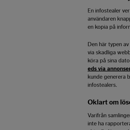
En infostealer ve
användaren knappa
en kopia på inform
Den här typen av 
via skadliga webb
köra på sina dato
eds via annonse
kunde generera bi
infostealers.
Oklart om lös
Varifrån samling
inte ha rapportera