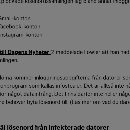
plockade lösenordssamlingen låg bland annat inloggnin
Gmail-konton
 Facebook-konton
 Instagram-konton.
ill Dagens Nyheter
meddelade Fowler att han hade
mlingen.
t döma kommer inloggningsuppgifterna från datorer so
onprogram som kallas infostealer. Det är alltså inte
för något dataintrång. Det finns därför inte heller nå
e behöver byta lösenord till. (Läs mer om vad du där
)
jäl lösenord från infekterade datorer