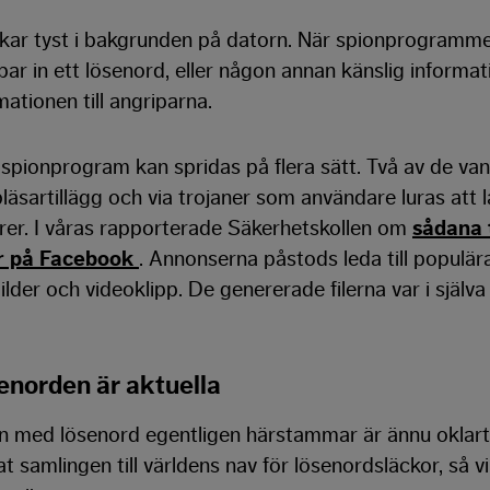
rkar tyst i bakgrunden på datorn. När spionprogramme
r in ett lösenord, eller någon annan känslig informat
ationen till angriparna.
spionprogram kan spridas på flera sätt. Två av de van
läsartillägg och via trojaner som användare luras att
rer. I våras rapporterade Säkerhetskollen om
sådana 
r på Facebook
. Annonserna påstods leda till populär
lder och videoklipp. De genererade filerna var i själva
enorden är aktuella
en med lösenord egentligen härstammar är ännu oklart
t samlingen till världens nav för lösenordsläckor, så vi