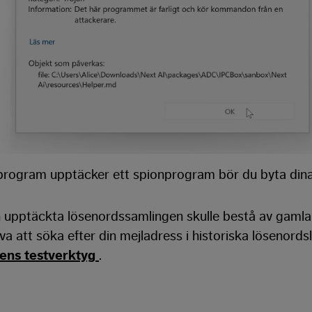
sprogram upptäcker ett spionprogram bör du byta dina
en upptäckta lösenordssamlingen skulle bestå av gaml
a att söka efter din mejladress i historiska lösenords
ens testverktyg
.