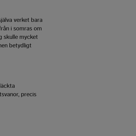
jälva verket bara
 från i somras om
g skulle mycket
onen betydligt
läckta
tsvanor, precis