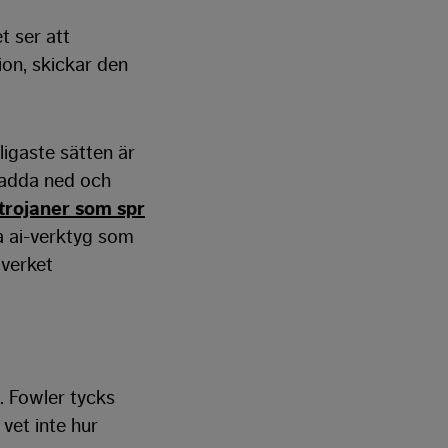
t ser att
ion, skickar den
ligaste sätten är
 ladda ned och
trojaner som spr
a ai-verktyg som
 verket
. Fowler tycks
 vet inte hur