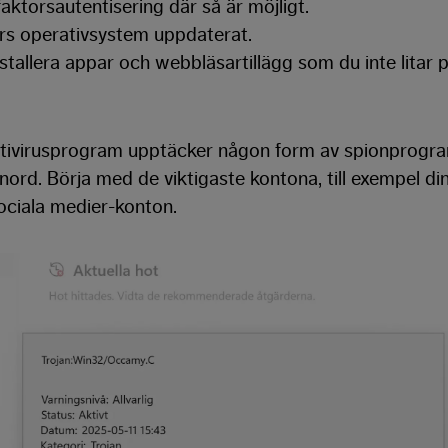
aktorsautentisering där så är möjligt.
ors operativsystem uppdaterat.
stallera appar och webbläsartillägg som du inte litar p
tivirusprogram upptäcker någon form av spionprogram
enord. Börja med de viktigaste kontona, till exempel d
ociala medier-konton.