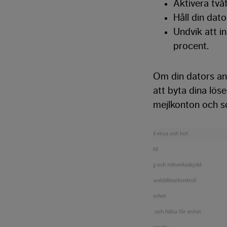
Aktivera tvåf
Håll din dat
Undvik att in
procent.
Om din dators an
att byta dina lös
mejlkonton och s