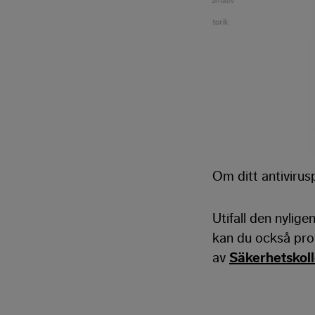
Om ditt antiviru
Utifall den nylig
kan du också prov
av
Säkerhetskoll