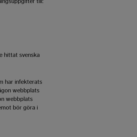
gsuppgifter till:
 hittat svenska
m har infekterats
 någon webbplats
gon webbplats
emot bör göra i