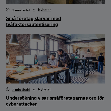
•
Nyheter
3
min lästid
Små företag slarvar med
tvåfaktorsautentisering
•
Nyheter
3
min lästid
Undersökning visar småföretagarnas oro för
cyberattacker