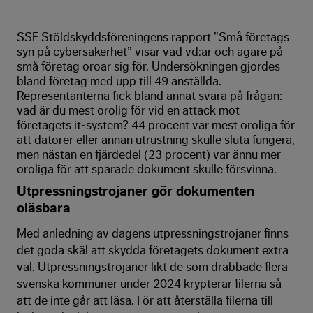
SSF Stöldskyddsföreningens rapport ”Små företags
syn på cybersäkerhet” visar vad vd:ar och ägare på
små företag oroar sig för. Undersökningen gjordes
bland företag med upp till 49 anställda.
Representanterna fick bland annat svara på frågan:
vad är du mest orolig för vid en attack mot
företagets it-system? 44 procent var mest oroliga för
att datorer eller annan utrustning skulle sluta fungera,
men nästan en fjärdedel (23 procent) var ännu mer
oroliga för att sparade dokument skulle försvinna.
Utpressningstrojaner gör dokumenten
oläsbara
Med anledning av dagens utpressningstrojaner finns
det goda skäl att skydda företagets dokument extra
väl. Utpressningstrojaner likt de som drabbade flera
svenska kommuner under 2024 krypterar filerna så
att de inte går att läsa. För att återställa filerna till