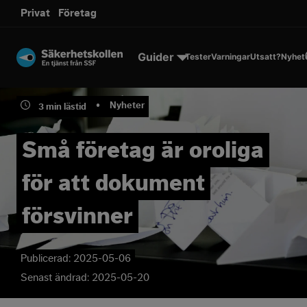
sms.
Privat
Företag
Till innehållet
Guider
Tester
Varningar
Utsatt?
Nyhet
•
Nyheter
3
min lästid
Små företag är oroliga
för att dokument
försvinner
Publicerad:
2025-05-06
Senast ändrad:
2025-05-20