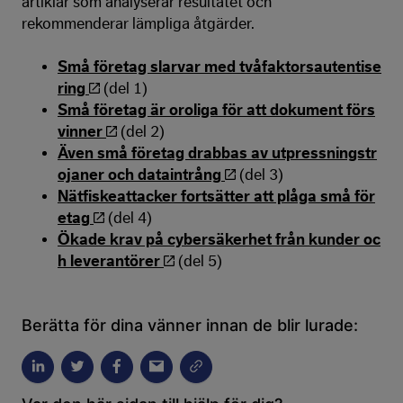
artiklar som analyserar resultatet och
rekommenderar lämpliga åtgärder.
Små företag slarvar med tvåfaktorsautentise
ring
(del 1)
Små företag är oroliga för att dokument förs
vinner
(del 2)
Även små företag drabbas av utpressningstr
ojaner och dataintrång
(del 3)
Nätfiskeattacker fortsätter att plåga små för
etag
(del 4)
Ökade krav på cybersäkerhet från kunder oc
h leverantörer
(del 5)
Berätta för dina vänner innan de blir lurade: