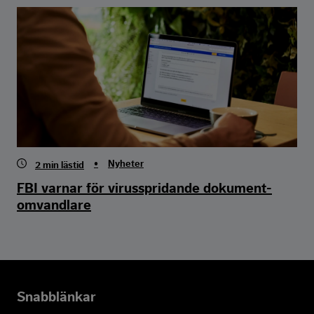
•
Nyheter
2
min lästid
FBI varnar för virus­spridande dokument­
omvandlare
Snabblänkar