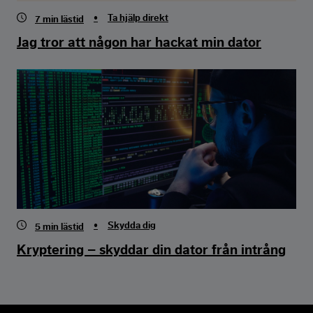
•
Ta hjälp direkt
7
min lästid
Jag tror att någon har hackat min dator
•
Skydda dig
5
min lästid
Kryptering – skyddar din dator från intrång