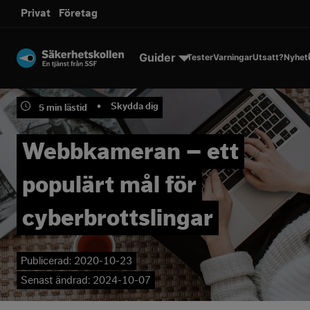
sms.
Privat
Företag
Till innehållet
Guider
Tester
Varningar
Utsatt?
Nyhet
•
Skydda dig
5
min lästid
Webbkameran – ett
populärt mål för
cyberbrottslingar
Publicerad:
2020-10-23
Senast ändrad:
2024-10-07