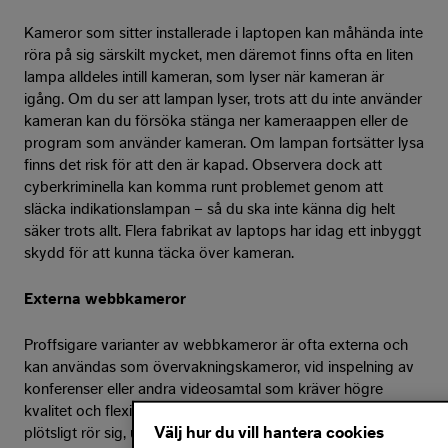
Kameror som sitter installerade i laptopen kan måhända inte
röra på sig särskilt mycket, men däremot finns ofta en liten
lampa alldeles intill kameran, som lyser när kameran är
igång. Om du ser att lampan lyser, trots att du inte använder
kameran kan du försöka stänga ner kameraappen eller de
program som använder kameran. Om lampan fortsätter lysa
finns det risk för att den är kapad. Observera dock att
cyberkriminella kan komma runt problemet genom att
släcka indikationslampan – så du ska inte känna dig helt
säker trots allt. Flera fabrikat av laptops har idag ett inbyggt
skydd för att kunna täcka över kameran.
Externa webbkameror
Proffsigare varianter av webbkameror är ofta externa och
kan användas som övervakningskameror, vid inspelning av
konferenser eller andra videosamtal som kräver högre
kvalitet och flexibilitet. Om du upptäcker att kameran
Välj hur du vill hantera cookies
plötsligt rör sig, utan att du har gjort något val, är det en