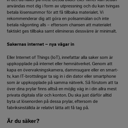
användas mot dig i form av utpressning och du kan tvingas
betala lösensummor för att få tillbaka materialet. Vi
rekommenderar dig att göra en polisanmälan och inte
betala någonting alls – eftersom chansen att materialet
faktiskt ges tillbaka samt elimineras dessvärre är minimalt.
Sakernas internet – nya vägar in
Eller Internet of Things (IoT), innefattar alla saker som är
uppkopplade på internet eller hemnätverket. Genom att
kapa en övervakningskamera, dammsugare eller en smart-
tv, kan IT-brottslingar ta sig in i din dator eller smartphone
som är uppkopplade på samma nätverk. Så förutom att ta
över dina prylar finns alltså en möjlig väg in i din allra mest
privata digitala sfär och konton. Du ska just därför alltid
byta ut lösenorden på dessa prylar, eftersom de
fabriksinställda är relativt lätta att få tag på.
Är du säker?