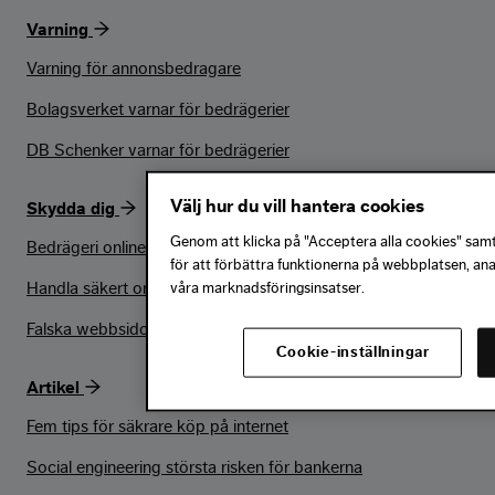
Varning
Varning för annonsbedragare
Bolagsverket varnar för bedrägerier
DB Schenker varnar för bedrägerier
Välj hur du vill hantera cookies
Skydda dig
Genom att klicka på "Acceptera alla cookies" samty
Bedrägeri online – termer & begrepp
för att förbättra funktionerna på webbplatsen, an
Handla säkert online
våra marknadsföringsinsatser.
Falska webbsidor
Cookie-inställningar
Artikel
Fem tips för säkrare köp på internet
Social engineering största risken för bankerna