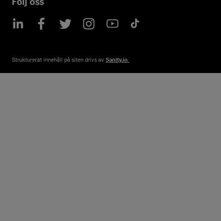
Följ oss
Strukturerat innehåll på siten drivs av​
Sanity.io