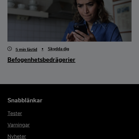
•
Skydda dig
5
min lästid
Befogenhetsbedrägerier
Snabblänkar
Tester
Varningar
Nyheter