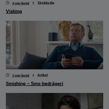
•
Skydda dig
4
min lästid
Vishing
•
Artikel
2
min lästid
Smishing – Sms-bedrägeri