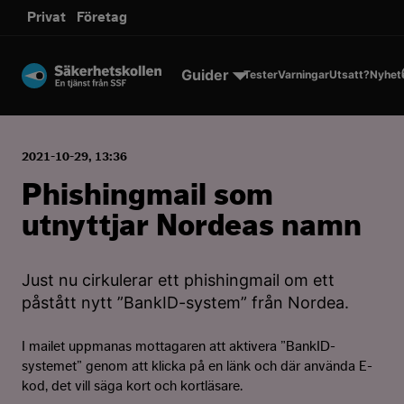
sms.
Privat
Företag
Till innehållet
Guider
Tester
Varningar
Utsatt?
Nyhet
2021-10-29, 13:36
Phishingmail som
utnyttjar Nordeas namn
Just nu cirkulerar ett phishingmail om ett
påstått nytt ”BankID-system” från Nordea.
I mailet uppmanas mottagaren att aktivera ”BankID-
systemet” genom att klicka på en länk och där använda E-
kod, det vill säga kort och kortläsare.