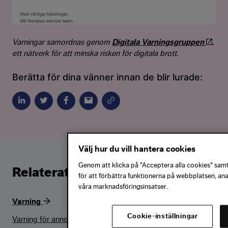
Varningar samordnas genom
Digitala Varningsgruppen
,
ett nätverk för att minska risken för digitala brott.
Berätta för dina vänner innan de blir lurade:
Välj hur du vill hantera cookies
Genom att klicka på "Acceptera alla cookies" samty
Relaterat Innehåll
för att förbättra funktionerna på webbplatsen, an
våra marknadsföringsinsatser.
Varning
Cookie-inställningar
Varning för annonsbedragare