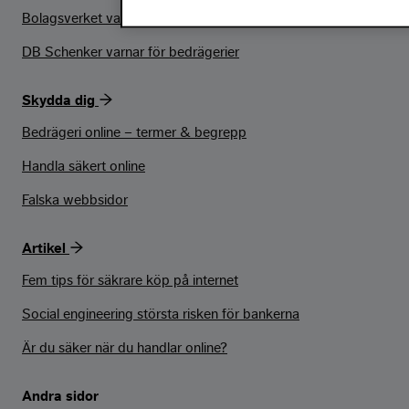
Bolagsverket varnar för bedrägerier
DB Schenker varnar för bedrägerier
Skydda dig
Bedrägeri online – termer & begrepp
Handla säkert online
Falska webbsidor
Artikel
Fem tips för säkrare köp på internet
Social engineering största risken för bankerna
Är du säker när du handlar online?
Andra sidor