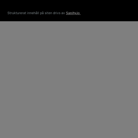
Strukturerat innehåll på siten drivs av​
Sanity.io