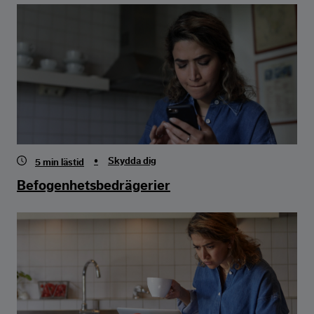
•
Skydda dig
5
min lästid
Befogenhetsbedrägerier