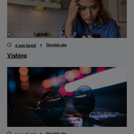
•
Skydda dig
4
min lästid
Vishing