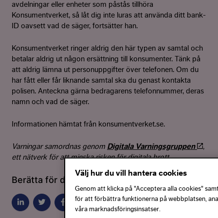
avdelningar eller enheter som påstås tillhöra
Konsumentverket, så låt dig inte luras att använda ditt bank-
ID oavsett vad de säger, fortsätter han.
Konsumentverket ringer aldrig den här typen av samtal och
betalar aldrig ut någon ersättning till konsumenter. Tänk på
att aldrig lämna ut personuppgifter över telefonen. Om du
har fått eller får liknande samtal ska du genast kontakta
polisen. Anteckna gärna bedragarens telefonnummer, deras
namn och vad de säger.
Informationen hämtat från konsumentverket.se.
Varningar samordnas genom
Digitala Varningsgruppen
,
ett nätverk för att minska risken för digitala brott.
Välj hur du vill hantera cookies
Berätta för dina vänner innan de blir lurade:
Genom att klicka på "Acceptera alla cookies" samty
för att förbättra funktionerna på webbplatsen, an
våra marknadsföringsinsatser.