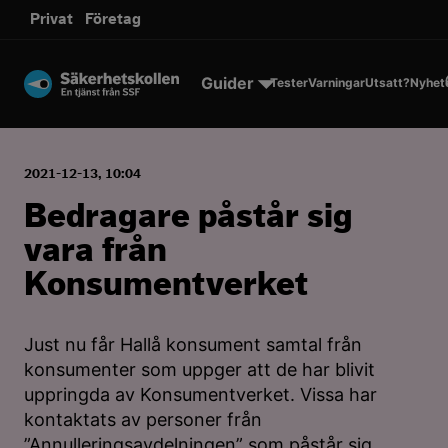
sms.
Privat
Företag
Till innehållet
Guider
Tester
Varningar
Utsatt?
Nyhet
2021-12-13, 10:04
Bedragare påstår sig
vara från
Konsumentverket
Just nu får Hallå konsument samtal från
konsumenter som uppger att de har blivit
uppringda av Konsumentverket. Vissa har
kontaktats av personer från
”Annulleringsavdelningen” som påstår sig