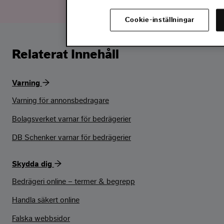
Cookie-inställningar
Relaterat Innehåll
Varning
Varning för annonsbedragare
Bolagsverket varnar för bedrägerier
DB Schenker varnar för bedrägerier
Skydda dig
Bedrägeri online – termer & begrepp
Handla säkert online
Falska webbsidor