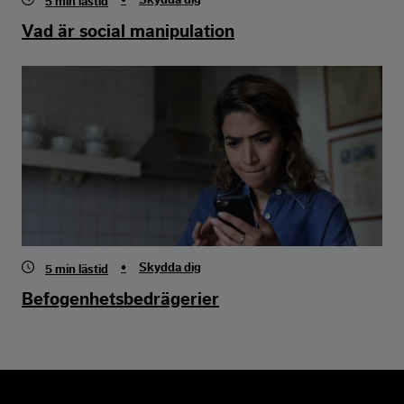
•
Skydda dig
5
min lästid
Vad är social manipulation
•
Skydda dig
5
min lästid
Befogenhetsbedrägerier