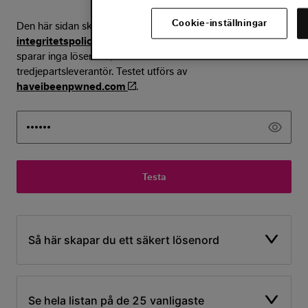
Cookie-inställningar
Den här sidan skyddas av Recaptcha och Googles
integritetspolicy
och
villkor
gäller. Säkerhetskollen
sparar inga lösenord, men vi använder oss av
tredjepartsleverantör. Testet utförs av
haveibeenpwned.com
​.
Testa
Så här skapar du ett säkert lösenord
Se hela listan på de 25 vanligaste