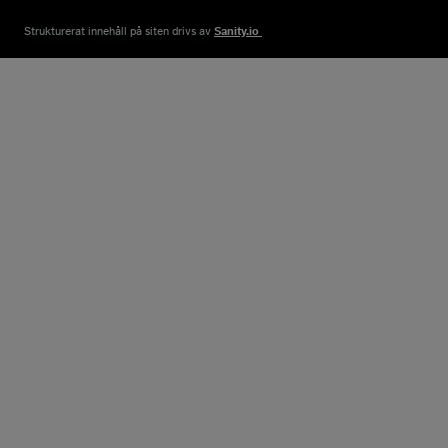
Strukturerat innehåll på siten drivs av​
Sanity.io