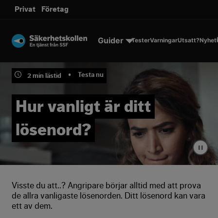
sms.
Privat
Företag
Till innehållet
Guider
Tester
Varningar
Utsatt?
Nyhet
•
Testa nu
2
min lästid
Hur vanligt är ditt
lösenord?
▐▐
Visste du att..? Angripare börjar alltid med att prova
de allra vanligaste lösenorden. Ditt lösenord kan vara
ett av dem.