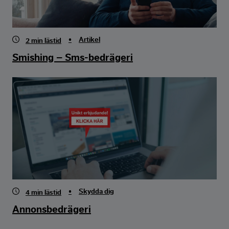
•
Artikel
2
min lästid
Smishing – Sms-bedrägeri
•
Skydda dig
4
min lästid
Annonsbedrägeri