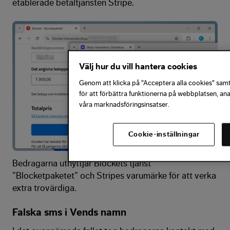
etablerade betaltjänsten Stripe.
Välj hur du vill hantera cookies
Genom att klicka på "Acceptera alla cookies" samty
för att förbättra funktionerna på webbplatsen, an
våra marknadsföringsinsatser.
Cookie-inställningar
Bedragarna utnyttjar Blockets tjänst
”Blocketpaketet” och Stripes varumärke för att verka
extra trovärdiga.
Falska sms i Vends namn