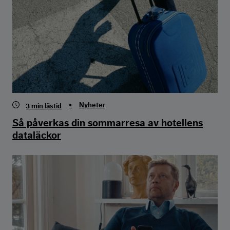
•
Nyheter
3
min lästid
Så påverkas din sommarresa av hotellens
dataläckor