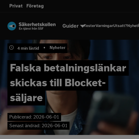
sms.
Privat
Företag
Till innehållet
Guider
Tester
Varningar
Utsatt?
Nyhet
•
Nyheter
4
min lästid
Falska betalningslänkar
skickas till Blocket-
säljare
Publicerad:
2026-06-01
Senast ändrad:
2026-06-01