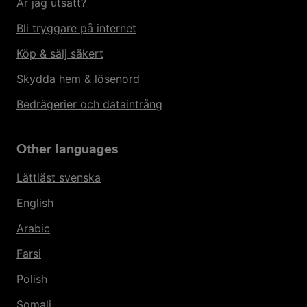
Är jag utsatt?
Bli tryggare på internet
Köp & sälj säkert
Skydda hem & lösenord
Bedrägerier och dataintrång
Other languages
Lättläst svenska
English
Arabic
Farsi
Polish
Somali