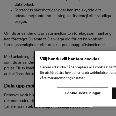
dataförlust.
Företagets säkerhetslösningar kan inte skydda ditt
privata mejlkonto mot intrång, nätfiskemejl eller skadliga
bilagor.
Om du använder ditt privata mejlkonto i företagssammanhang
kan företaget (i värsta fall) anklaga dig för att ha kopierat
företagshemligheter eller orsakat personuppgiftsincidenter.
Med anledning av detta ska du alltid ha två e-postadresser: en
Välj hur du vill hantera cookies
som du använder för företaget och en som du använder
Genom att klicka på "Acceptera alla cookies" samty
privat. Till skillnad från resten av rekommendationerna i denna
för att förbättra funktionerna på webbplatsen, an
artikel finns det inget undantag från denna regel.
våra marknadsföringsinsatser.
Dela upp molntjänster
Cookie-inställningar
Behovet av dubbla konton gäller inte bara mejlkonton. Den
rekommenderade uppdelningen gäller praktiskt taget alla
tjänster på nätet, till exempel molnlagringstjänster.