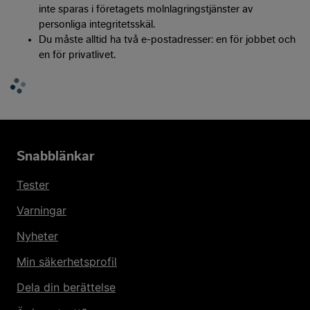
inte sparas i företagets molnlagringstjänster av
personliga integritetsskäl.
Du måste alltid ha två e-postadresser: en för jobbet och
en för privatlivet.
Snabblänkar
Tester
Varningar
Nyheter
Min säkerhetsprofil
Dela din berättelse