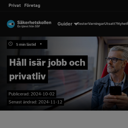
sms.
Privat
Företag
Till innehållet
Guider
Tester
Varningar
Utsatt?
Nyhet
•
5
min lästid
Håll isär jobb och
privatliv
Publicerad:
2024-10-02
Senast ändrad:
2024-11-12