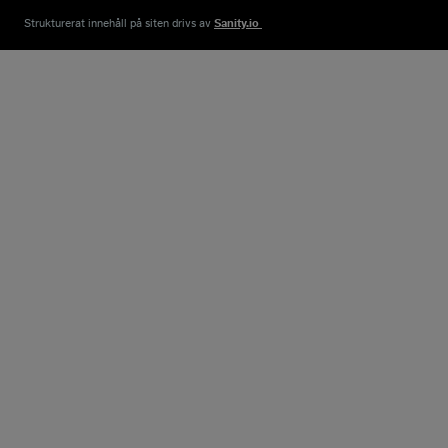
Strukturerat innehåll på siten drivs av​
Sanity.io