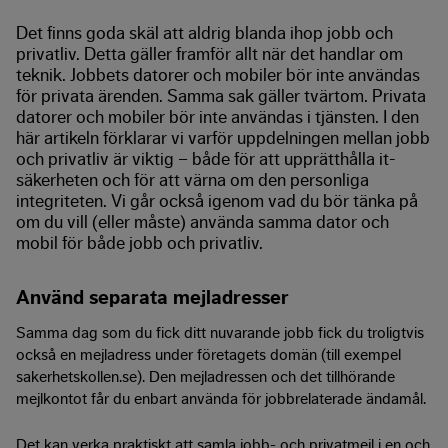
Det finns goda skäl att aldrig blanda ihop jobb och
privatliv. Detta gäller framför allt när det handlar om
teknik. Jobbets datorer och mobiler bör inte användas
för privata ärenden. Samma sak gäller tvärtom. Privata
datorer och mobiler bör inte användas i tjänsten. I den
här artikeln förklarar vi varför uppdelningen mellan jobb
och privatliv är viktig – både för att upprätthålla it-
säkerheten och för att värna om den personliga
integriteten. Vi går också igenom vad du bör tänka på
om du vill (eller måste) använda samma dator och
mobil för både jobb och privatliv.
Använd separata mejladresser
Samma dag som du fick ditt nuvarande jobb fick du troligtvis
också en mejladress under företagets domän (till exempel
sakerhetskollen.se). Den mejladressen och det tillhörande
mejlkontot får du enbart använda för jobbrelaterade ändamål.
Det kan verka praktiskt att samla jobb- och privatmejl i en och