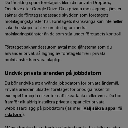
Du får aldrig spara företagets filer i din privata Dropbox,
Onedrive eller Google Drive. Dina privata molnlagringstjänster
saknar de företagsanpassade skydden som företagets
molnlagringstjänster har. Företagets it-ansvariga kan inte heller
säkerhetskopiera filer som du lagrar i andra
molnlagringstjänster än de som står under företagets kontroll.
Företaget saknar dessutom avtal med tjänsterna som du
använder privat, så lagring av företagets filer i privata
molntjänster kan vara olagligt.
Undvik privata ärenden på jobbdatorn
Du bör undvika att använda jobbdatorn för privata ändamål.
Privata ärenden utsätter företaget för onödiga risker, till
exempel förhöjda risker för nätfiskeattacker eller virus. Du bör
framför allt aldrig installera privata appar eller privata
webbläsartillägg på jobbdatorn (läs mer i
Välj säkra appar fö
r datorn
).
Många företag har uttryckliga förbud mot att installera andra