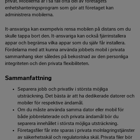
privat. Mobilerna är i så fall ofta del av företagets
enhetshanteringsprogram som gör att företaget kan
administrera mobilerna.
It-ansvariga kan exempelvis rensa mobilen på distans om du
skulle tappa bort den. It-ansvariga kan också fjärrinstallera
appar och begränsa vilka appar som du själv får installera.
Fördelarna med att kunna använda jobbets mobil i privata
sammanhang sker således på bekostnad av den personliga
integriteten och den privata flexibiliteten.
Sammanfattning
Separera jobb och privatliv i största möjliga
utsträckning. Det bästa är att ha dedikerade datorer och
mobiler för respektive ändamål.
Om du måste använda samma dator eller mobil för
både jobbrelaterade och privata ändamål bör du
separera innehållet i största möjliga utsträckning.
Företagsfiler får inte sparas i privata molnlagringstjänster
av säkerhetsskäl och regulatoriska skäl. Privata filer bör