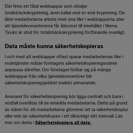
Det finns ett fåtal webbappar som stödjer
totalsträckskryptering, även kallat end-to-end-kryptering. De
låter medarbetarna arbeta med sina filer i webbapparna utan
att tjänsteleverantörerna får åtkomst till innehållet i filerna.
Tyvärr är stöd för totalsträckskryptering fortfarande ovanligt.
Data måste kunna säkerhetskopieras
I och med att webbappar oftast sparar medarbetarnas filer i
molntjänster måste företagets säkerhetskopieringsrutiner
anpassas därefter. Om företaget förlitar sig på många
webbappar från olika tjänsteleverantörer blir
säkerhetskopieringsjobbet snabbt utmanande.
Ansvaret för säkerhetskopiering bör ligga centralt och bara i
nödfall överlåtas till de enskilda medarbetarna. Detta på grund
av risken för att medarbetarna glömmer att ta säkerhetskopior
eller inte tar säkerhetskopior i ett tillräckligt tätt intervall. Läs
mer om detta i
Säkerhetskopiera all data
.