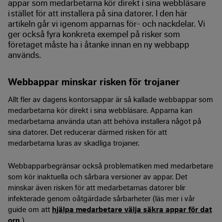
appar som medarbetarna kör direkt i sina webbläsare
i stället för att installera på sina datorer. I den här
artikeln går vi igenom apparnas för- och nackdelar. Vi
ger också fyra konkreta exempel på risker som
företaget måste ha i åtanke innan en ny webbapp
används.
Webbappar minskar risken för trojaner
Allt fler av dagens kontorsappar är så kallade webbappar som
medarbetarna kör direkt i sina webbläsare. Apparna kan
medarbetarna använda utan att behöva installera något på
sina datorer. Det reducerar därmed risken för att
medarbetarna luras av skadliga trojaner.
Webbapparbegränsar också problematiken med medarbetare
som kör inaktuella och sårbara versioner av appar. Det
minskar även risken för att medarbetarnas datorer blir
infekterade genom oåtgärdade sårbarheter (läs mer i vår
guide om att
hjälpa medarbetare välja säkra appar för dat
orn
).