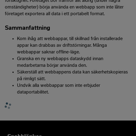
försiktighet. Företaget bör framför allt aldrig (under några
omständigheter) börja använda en webbapp som inte låter
företaget exportera all data i ett portabelt format.
Sammanfattning
Kom ihåg att webbappar, till skillnad från installerade
appar kan drabbas av driftstörningar. Många
webbappar saknar offline-läge.
Granska en ny webbapps dataskydd innan
medarbetarna börjar använda den.
Säkerställ att webbappens data kan säkerhetskopieras
på rimligt sätt.
Undvik alla webbappar som inte erbjuder
dataportabilitet.