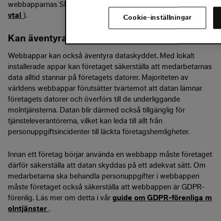
webbapparnas SLA-avtal noga (läs mer i vår
guide om SLA-a
vtal
).
Cookie-inställningar
Kan äventyra dataskyddet
Webbappar kan också äventyra dataskyddet. Med lokalt
installerade appar kan företaget säkerställa att medarbetarnas
data alltid stannar på företagets datorer. Majoriteten av
världens webbappar förutsätter tvärtemot att datan lämnar
företagets datorer och överförs till de underliggande
molntjänsterna. Datan blir därmed också tillgänglig för
tjänsteleverantörerna, vilket kan leda till allt från
personuppgiftsincidenter till läckta företagshemligheter.
Innan ett företag börjar använda en webbapp måste företaget
därför säkerställa att datan skyddas på ett adekvat sätt. Om
medarbetarna ska behandla personuppgifter i webbappen
måste företaget också säkerställa att webbappen är GDPR-
förenlig. Läs mer om detta i vår
guide om GDPR-förenliga m
olntjänster
.