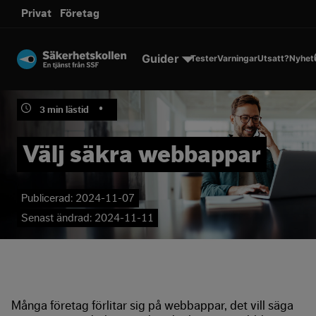
sms.
Privat
Företag
Till innehållet
Guider
Tester
Varningar
Utsatt?
Nyhet
•
3
min lästid
Välj säkra webbappar
Publicerad:
2024-11-07
Senast ändrad:
2024-11-11
Många företag förlitar sig på webbappar, det vill säga