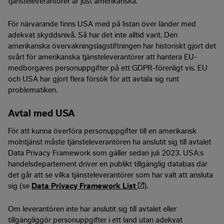
tjänsteleverantörer är just amerikanska.
För närvarande finns USA med på listan över länder med
adekvat skyddsnivå. Så har det inte alltid varit. Den
amerikanska övervakningslagstiftningen har historiskt gjort det
svårt för amerikanska tjänsteleverantörer att hantera EU-
medborgares personuppgifter på ett GDPR-förenligt vis. EU
och USA har gjort flera försök för att avtala sig runt
problematiken.
Avtal med USA
För att kunna överföra personuppgifter till en amerikansk
molntjänst måste tjänsteleverantören ha anslutit sig till avtalet
Data Privacy Framework som gäller sedan juli 2023. USA:s
handelsdepartement driver en publikt tillgänglig databas där
det går att se vilka tjänsteleverantörer som har valt att ansluta
sig (se
Data Privacy Framework List
).
Om leverantören inte har anslutit sig till avtalet eller
tillgängliggör personuppgifter i ett land utan adekvat