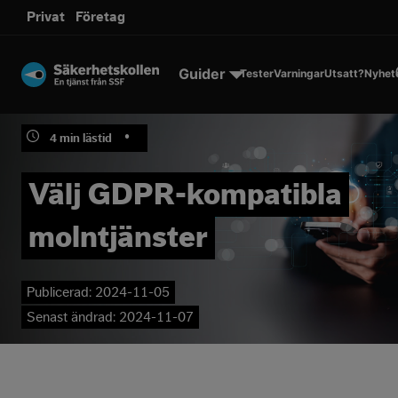
sms.
Privat
Företag
Till innehållet
Guider
Tester
Varningar
Utsatt?
Nyhet
•
4
min lästid
Välj GDPR-kompatibla
molntjänster
Publicerad:
2024-11-05
Senast ändrad:
2024-11-07