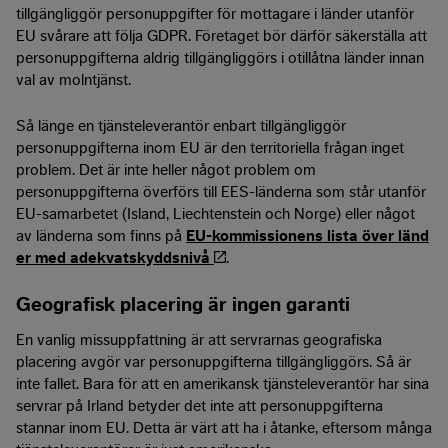
tillgängliggör personuppgifter för mottagare i länder utanför
EU svårare att följa GDPR. Företaget bör därför säkerställa att
personuppgifterna aldrig tillgängliggörs i otillåtna länder innan
val av molntjänst.
Så länge en tjänsteleverantör enbart tillgängliggör
personuppgifterna inom EU är den territoriella frågan inget
problem. Det är inte heller något problem om
personuppgifterna överförs till EES-länderna som står utanför
EU-samarbetet (Island, Liechtenstein och Norge) eller något
av länderna som finns på
EU-kommissionens lista över länd
er med adekvatskyddsnivå
.
Geografisk placering är ingen garanti
En vanlig missuppfattning är att servrarnas geografiska
placering avgör var personuppgifterna tillgängliggörs. Så är
inte fallet. Bara för att en amerikansk tjänsteleverantör har sina
servrar på Irland betyder det inte att personuppgifterna
stannar inom EU. Detta är värt att ha i åtanke, eftersom många