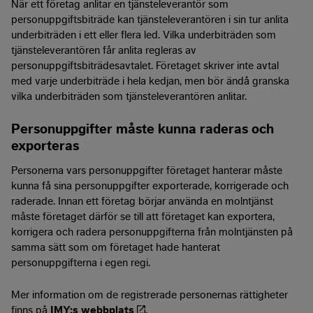
När ett företag anlitar en tjänsteleverantör som
personuppgiftsbiträde kan tjänsteleverantören i sin tur anlita
underbiträden i ett eller flera led. Vilka underbiträden som
tjänsteleverantören får anlita regleras av
personuppgiftsbiträdesavtalet. Företaget skriver inte avtal
med varje underbiträde i hela kedjan, men bör ändå granska
vilka underbiträden som tjänsteleverantören anlitar.
Personuppgifter måste kunna raderas och
exporteras
Personerna vars personuppgifter företaget hanterar måste
kunna få sina personuppgifter exporterade, korrigerade och
raderade. Innan ett företag börjar använda en molntjänst
måste företaget därför se till att företaget kan exportera,
korrigera och radera personuppgifterna från molntjänsten på
samma sätt som om företaget hade hanterat
personuppgifterna i egen regi.
Mer information om de registrerade personernas rättigheter
finns på
IMY:s webbplats
.