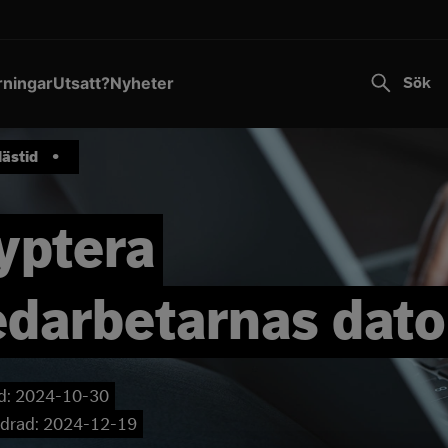
Transportstyrelsen varnar för falska sms.
Läs mer
Till innehållet
rningar
Utsatt?
Nyheter
Sök
lästid
•
yptera
darbetarnas dato
d:
2024-10-30
drad:
2024-12-19