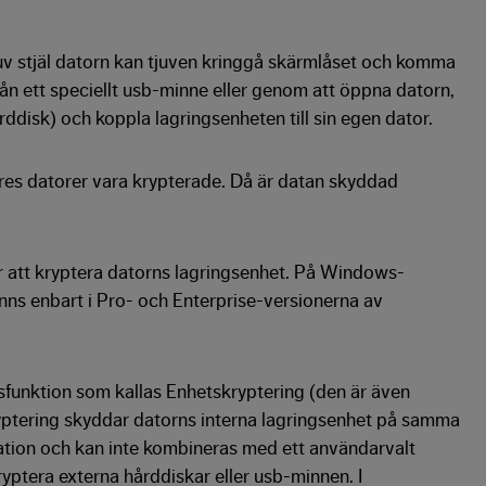
juv stjäl datorn kan tjuven kringgå skärmlåset och komma
från ett speciellt usb-minne eller genom att öppna datorn,
rddisk) och koppla lagringsenheten till sin egen dator.
ares datorer vara krypterade. Då är datan skyddad
 att kryptera datorns lagringsenhet. På Windows-
inns enbart i Pro- och Enterprise-versionerna av
unktion som kallas Enhetskryptering (den är även
ptering skyddar datorns interna lagringsenhet på samma
ration och kan inte kombineras med ett användarvalt
ryptera externa hårddiskar eller usb-minnen. I