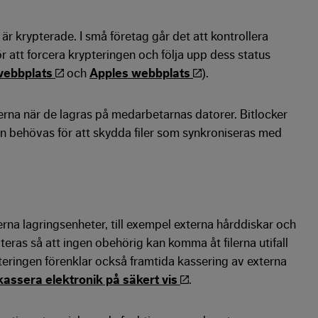
är krypterade. I små företag går det att kontrollera
r att forcera krypteringen och följa upp dess status
webbplats
och
Apples webbplats
).
lerna när de lagras på medarbetarnas datorer. Bitlocker
an behövas för att skydda filer som synkroniseras med
rna lagringsenheter, till exempel externa hårddiskar och
ras så att ingen obehörig kan komma åt filerna utifall
eringen förenklar också framtida kassering av externa
 kassera elektronik på säkert vis
.