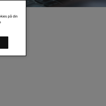
okies på din
s
s