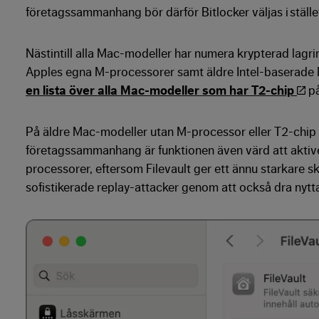
företagssammanhang bör därför Bitlocker väljas i ställe
Nästintill alla Mac-modeller har numera krypterad lagr
Apples egna M-processorer samt äldre Intel-baserade 
en lista över alla Mac-modeller som har T2-chip
på
På äldre Mac-modeller utan M-processor eller T2-chip m
företagssammanhang är funktionen även värd att aktiv
processorer, eftersom Filevault ger ett ännu starkare s
sofistikerade replay-attacker genom att också dra nytt