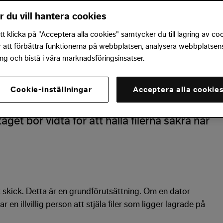
r du vill hantera cookies
 klicka på "Acceptera alla cookies" samtycker du till lagring av co
r att förbättra funktionerna på webbplatsen, analysera webbplatsen
etstjänster gör det lätt för medarbetare
g och bistå i våra marknadsföringsinsatser.
anför kontorets väggar. Flexibiliteten sker
isken. Om en medarbetares dator blir
Cookie-inställningar
Acceptera alla cookie
a aldrig får åtkomst till företagets filer. I den
taget bör vidta för att hålla filerna säkra när
 skick. Detta är en grundförutsättning. Om en dator
en illvillig person att stjäla filer som ligger lagrade på