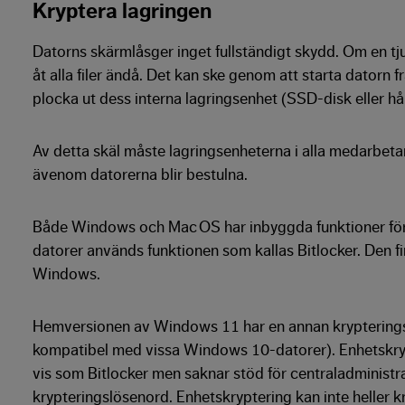
Kryptera lagringen
Datorns skärmlåsger inget fullständigt skydd. Om en t
åt alla filer ändå. Det kan ske genom att starta datorn 
plocka ut dess interna lagringsenhet (SSD-disk eller hå
Av detta skäl måste lagringsenheterna i alla medarbet
ävenom datorerna blir bestulna.
Både Windows och Mac OS har inbyggda funktioner för
datorer används funktionen som kallas Bitlocker. Den f
Windows.
Hemversionen av Windows 11 har en annan krypteringsf
kompatibel med vissa Windows 10-datorer). Enhetskry
vis som Bitlocker men saknar stöd för centraladminist
krypteringslösenord. Enhetskryptering kan inte heller k