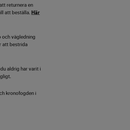
att returnera en
ll att beställa.
Här
p och vägledning
r att bestrida
u aldrig har varit i
gligt.
och kronofogden i