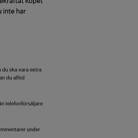
bekräftat köpet
 inte har
 du ska vara extra
an du alltid
ån telefonförsäljare
kommentarer under