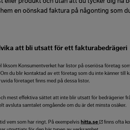
nst eller produkt och utan att du tycker dig ha 
r hem en oönskad faktura på någonting som du
ika att bli utsatt för ett fakturabedrägeri
 liksom Konsumentverket har listor på oseriösa företag som
 Om du blir kontaktad av ett företag som du inte känner till k
ruvida företaget finns med på dessa listor.
ch mest effektiva sättet att inte blir utsatt för bedrägerier fr
kelt avsluta samtalet omgående om du är det minsta osäker.
ltid vem som har ringt. På exempelvis
hitta.se
finns ofta 
r utnyttjats för den här typen av verksamhet.