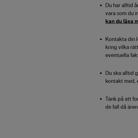
Du har alltid 
vara som du int
kan du läsa 
Kontakta din 
kring vilka rä
eventuella fak
Du ska alltid 
kontakt med, e
Tänk på att f
de fall då äre