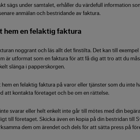
kt sägs under samtalet, erhåller du värdefull information so
 senare anmälan och bestridande av faktura.
tt hem en felaktig faktura
turan noggrant och läs allt det finstilta. Det kan till exempel
 är utformat som en faktura för att få dig att tro att du må
kelt slänga i papperskorgen.
t hem en felaktig faktura på varor eller tjänster som du inte h
ed att kontakta företaget och be om en rättelse.
nte svarar eller helt enkelt inte går till mötes med din begär
ligt till företaget. Skicka även en kopia på din bestridan till
rksamma dem om ärendet och dels för att sätta press på för