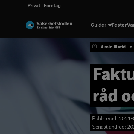
Privat
Företag
Guider
Tester
Va
4
min lästid
•
Faktu
råd o
Publicerad:
2021-
Senast ändrad:
20