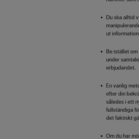
Du ska alltid 
manipulerande
ut information
Be istället om 
under samtalet
erbjudandet.
En vanlig meto
efter din bekrä
således i ett 
fullständiga f
det faktiskt gä
Om du har möjl