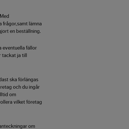
. Med
sa frågor,samt lämna
jort en beställning.
a eventuella fällor
ackat ja till
ndast ska förlängas
företag och du ingår
lltid om
ollera vilket företag
a anteckningar om