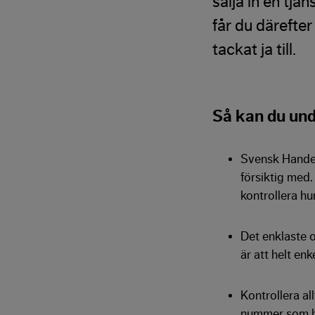
sälja in en tjä
får du därefte
tackat ja till.
Så kan du undv
Svensk Handel
försiktig med.
kontrollera hu
Det enklaste o
är att helt en
Kontrollera al
nummer som ha