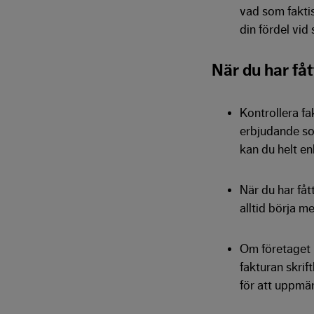
vad som faktis
din fördel vid
När du har få
Kontrollera fak
erbjudande som
kan du helt en
När du har fåt
alltid börja m
Om företaget i
fakturan skrift
för att uppmä