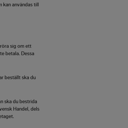
m kan användas till
 röra sig om ett
ste betala. Dessa
ar beställt ska du
an ska du bestrida
 Svensk Handel, dels
etaget.