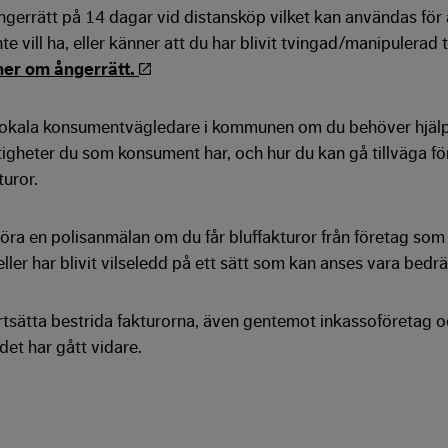
ångerrätt på 14 dagar vid distansköp vilket kan användas för 
e vill ha, eller känner att du har blivit tvingad/manipulerad ti
mer om ångerrätt.
lokala konsumentvägledare i kommunen om du behöver hjäl
ttigheter du som konsument har, och hur du kan gå tillväga fö
turor.
göra en polisanmälan om du får bluffakturor från företag som d
ller har blivit vilseledd på ett sätt som kan anses vara bedrä
ortsätta bestrida fakturorna, även gentemot inkassoföretag 
ndet har gått vidare.