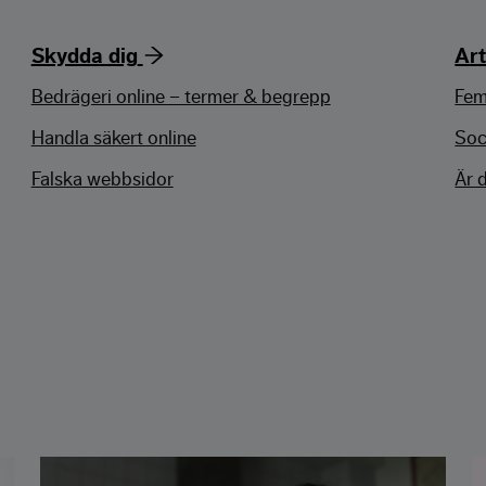
Skydda dig
Art
Bedrägeri online – termer & begrepp
Fem
Handla säkert online
Soc
Falska webbsidor
Är 