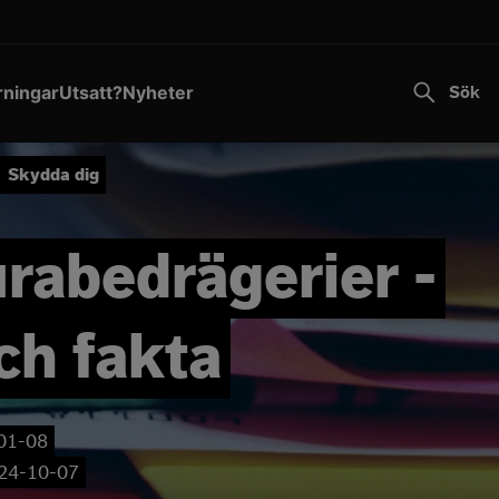
Transportstyrelsen varnar för falska sms.
Läs mer
Till innehållet
rningar
Utsatt?
Nyheter
Sök
Skydda dig
rabedrägerier -
ch fakta
01-08
24-10-07