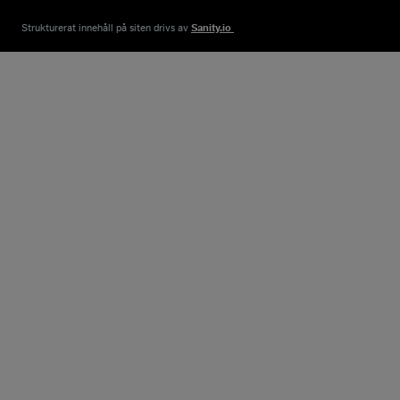
Strukturerat innehåll på siten drivs av​
Sanity.io