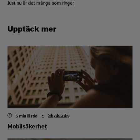
Just nu är det många som ringer
Upptäck mer
•
Skydda dig
5
min lästid
Mobilsäkerhet