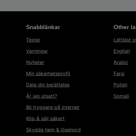
Snabblänkar
Other l
Tester
Lättläst 
Varningar
English
Nyheter
Arabic
Min säkerhetsprofil
Farsi
Dela din berättelse
Polish
Är jag utsatt?
Somali
Bli tryggare på internet
Köp & sälj säkert
Skydda hem & lösenord