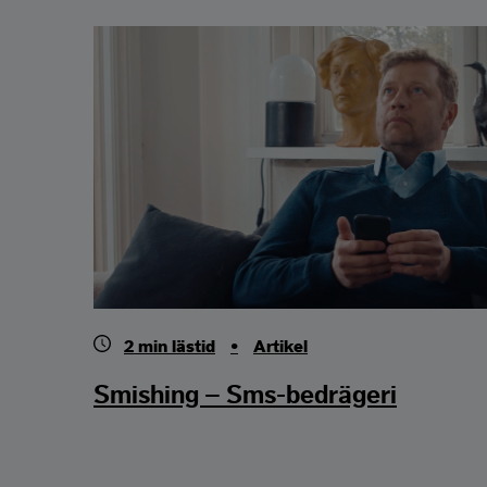
2
min lästid
•
Artikel
Smishing – Sms-bedrägeri