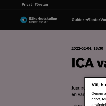
Privat
Företag
Guider
Tester
Va
2022-02-04, 15:30
ICA v
Välj hu
Just nu sprids e
Genom att
en värdecheck f
enhet, fö
användnin