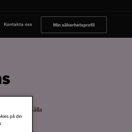
Kontakta oss
Min säkerhetsprofil
ms
m och då erhålla
okies på din
s