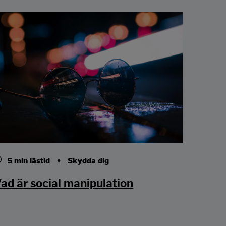
5
min lästid
•
Skydda dig
ad är social manipulation