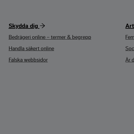
Skydda dig
Art
Bedrägeri online – termer & begrepp
Fem
Handla säkert online
Soc
Falska webbsidor
Är 