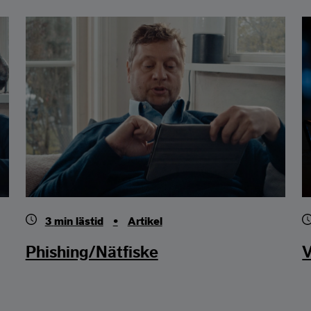
3
min lästid
•
Artikel
Phishing/Nätfiske
V