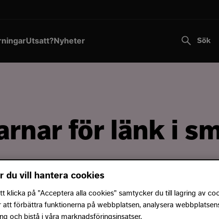
Transportstyrelsen varnar för falska sms.
Läs mer
Till innehållet
rningar
Utsatt?
Nyheter
Sök
arnar för länk i s
r du vill hantera cookies
tt sms med ett erbjudande om att bli Premiummedle
 klicka på "Acceptera alla cookies" samtycker du till lagring av co
rån ICA.
r att förbättra funktionerna på webbplatsen, analysera webbplatsen
g och bistå i våra marknadsföringsinsatser.