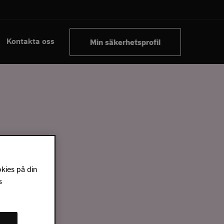
Kontakta oss
Min säkerhetsprofil
r
okies på din
s
 ut med