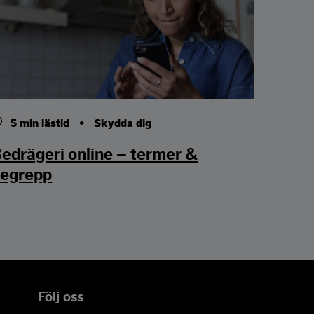
5
min lästid
•
Skydda dig
edrägeri online – termer &
egrepp
Följ oss