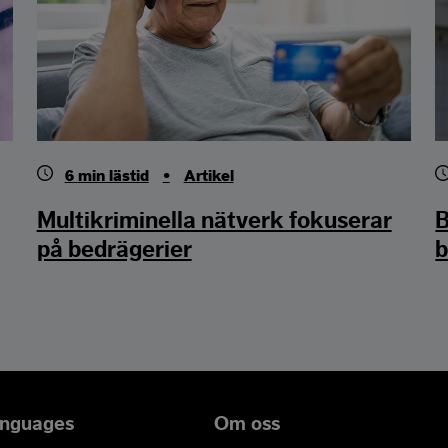
6
min lästid
•
Artikel
Multikriminella nätverk fokuserar
B
på bedrägerier
b
anguages
Om oss