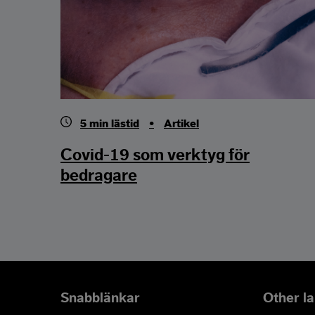
5
min lästid
•
Artikel
Covid-19 som verktyg för
bedragare
Snabblänkar
Other l