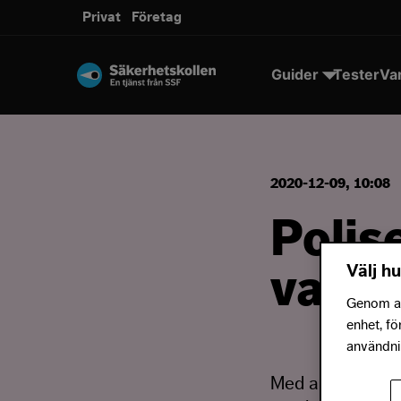
Privat
Företag
Guider
Tester
Va
2020-12-09, 10:08
Polis
Välj hu
vacci
Genom att
enhet, fö
användnin
Med anledning a