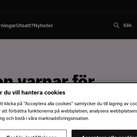
Transportstyrelsen varnar för falska sms.
Läs mer
Till innehållet
rningar
Utsatt?
Nyheter
Sök
en varnar för
r du vill hantera cookies
nationsbedrägerie
 klicka på "Acceptera alla cookies" samtycker du till lagring av co
r att förbättra funktionerna på webbplatsen, analysera webbplatsen
g och bistå i våra marknadsföringsinsatser.
v information om kommande vaccin går Polisen nu