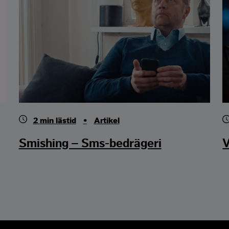
2
min lästid
•
Artikel
Smishing – Sms-bedrägeri
V