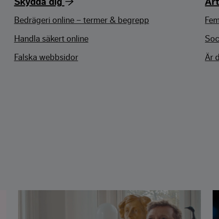
Skydda dig
Art
Bedrägeri online – termer & begrepp
Fem
Handla säkert online
Soc
Falska webbsidor
Är 