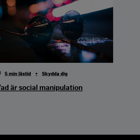
5
min lästid
•
Skydda dig
ad är social manipulation