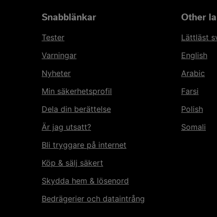
Snabblänkar
Other l
Tester
Lättläst 
Varningar
English
Nyheter
Arabic
Min säkerhetsprofil
Farsi
Dela din berättelse
Polish
Är jag utsatt?
Somali
Bli tryggare på internet
Köp & sälj säkert
Skydda hem & lösenord
Bedrägerier och dataintrång