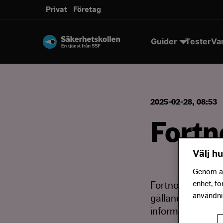
Privat
Företag
Guider
Tester
Va
2025-02-28, 08:53
Fortn
Välj hu
Genom att
enhet, fö
Fortnox har fått
användnin
gällande Fortnox 
information elle