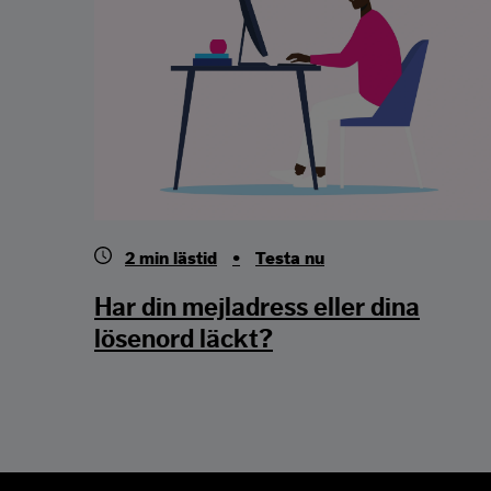
2
min lästid
•
Testa nu
Har din mejladress eller dina
lösenord läckt?