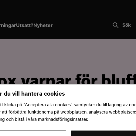
Transportstyrelsen varnar för falska sms.
Läs mer
Till innehållet
rningar
Utsatt?
Nyheter
Sök
ox varnar för blu
r du vill hantera cookies
 klicka på "Acceptera alla cookies" samtycker du till lagring av co
r att förbättra funktionerna på webbplatsen, analysera webbplatsen
 information om att falska sms skickas just nu ut i 
g och bistå i våra marknadsföringsinsatser.
Företagskort. Fortnox vill understryka att man aldri
r uppmaningar om att verifiera kortuppgifter.