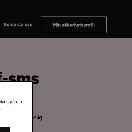
Kontakta oss
Min säkerhetsprofil
ff-sms
okies på din
s
deras namn
g skickar känslig