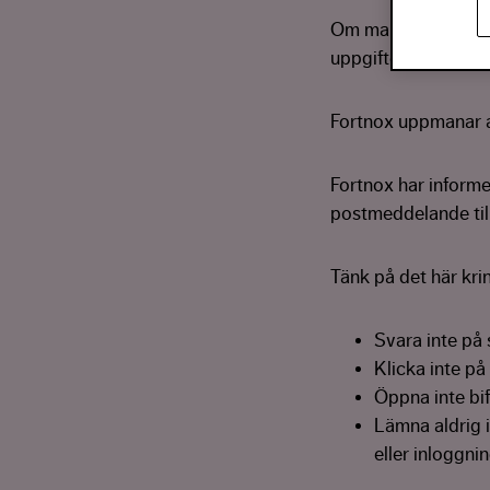
Om man får ett sms 
uppgifter. Vid fråg
Fortnox uppmanar a
Fortnox har informe
postmeddelande til
Tänk på det här kri
Svara inte på 
Klicka inte på 
Öppna inte bi
Lämna aldrig 
eller inloggni