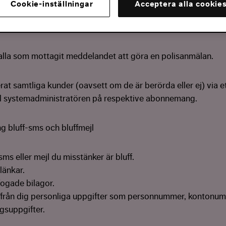
Cookie-inställningar
Acceptera alla cookie
som handlar om företagskortet, klicka inte på några länkar
or, kontakta Fortnox support.
lla som mottagit meddelandet att göra en polisanmälan.
rat samtliga kunder (oavsett om de är berörda eller ej) via et
l systemadministratören på respektive abonnemang.
ng bluff-sms och bluffmejl
sms eller mejl du misstänker är bluff.
länkar.
fogade bilagor.
ifrån dig personliga uppgifter som personnummer, kontonu
ngsuppgifter.