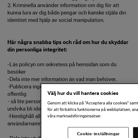
2. Kriminella använder information om dig för att
kunna lura av dig både pengar och kanske stjäla din
identitet med hjälp av social manipulation.
Här några snabba tips och råd om hur du skyddar
din personliga integritet:
-Läs policyn om sekretess på hemsidan som du
besöker
-Dela inte mer information än vad man behöver.
-Publicera ingen information som du inte vill ska vara
Välj hur du vill hantera cookies
offentlig
- så lite personliga uppgifter om som möjligt för att
Genom att klicka på "Acceptera alla cookies" samty
undvika bli identifierad eller lokaliserad
för att förbättra funktionerna på webbplatsen, an
-Hemlighåll alltid dina lösenord, kontouppgifter och
våra marknadsföringsinsatser.
användarnamn
Cookie-inställningar