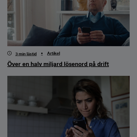
•
Artikel
3
min lästid
Över en halv miljard lösenord på drift