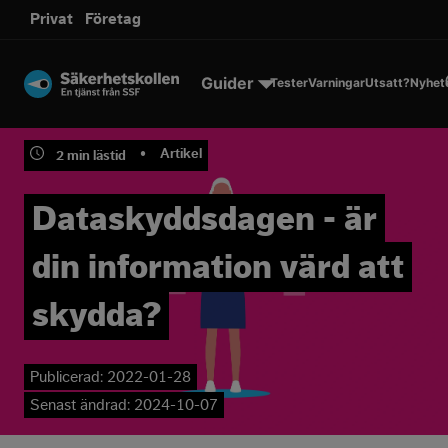
sms.
Privat
Företag
Till innehållet
Guider
Tester
Varningar
Utsatt?
Nyhet
•
Artikel
2
min lästid
Dataskyddsdagen - är
din information värd att
skydda?
Publicerad:
2022-01-28
Senast ändrad:
2024-10-07