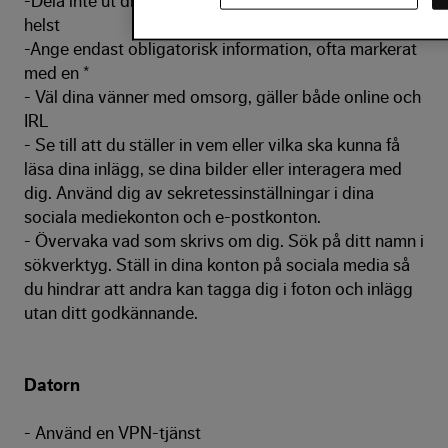
-Dela inte ut din primära e-postadress till vem som
helst
-Ange endast obligatorisk information, ofta markerat
med en *
- Väl dina vänner med omsorg, gäller både online och
IRL
- Se till att du ställer in vem eller vilka ska kunna få
läsa dina inlägg, se dina bilder eller interagera med
dig. Använd dig av sekretessinställningar i dina
sociala mediekonton och e-postkonton.
- Övervaka vad som skrivs om dig. Sök på ditt namn i
sökverktyg. Ställ in dina konton på sociala media så
du hindrar att andra kan tagga dig i foton och inlägg
utan ditt godkännande.
Datorn
- Använd en VPN-tjänst