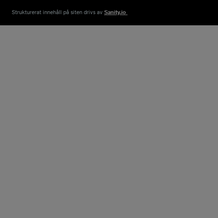
Strukturerat innehåll på siten drivs av​
Sanity.io