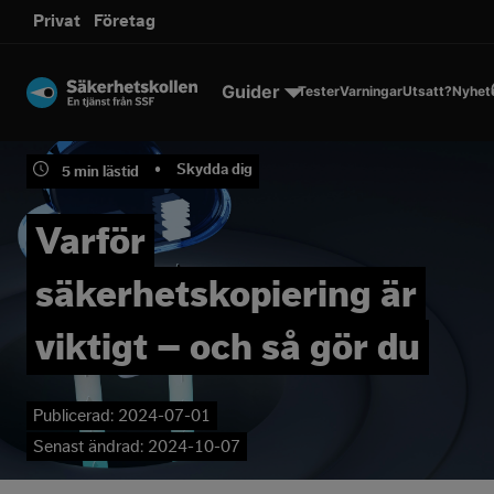
sms.
Privat
Företag
Till innehållet
Guider
Tester
Varningar
Utsatt?
Nyhet
•
Skydda dig
5
min lästid
Varför
säkerhetskopiering är
viktigt – och så gör du
Publicerad:
2024-07-01
Senast ändrad:
2024-10-07