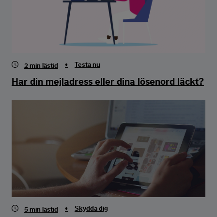
•
Testa nu
2
min lästid
Har din mejladress eller dina lösenord läckt?
•
Skydda dig
5
min lästid