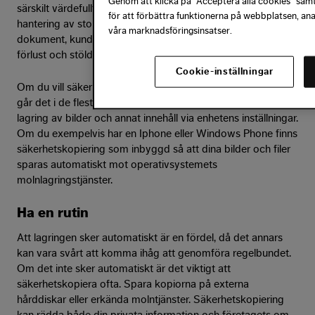
Genom att klicka på "Acceptera alla cookies" samty
särskilt värdefullt för att möjliggöra säker och effektiv
för att förbättra funktionerna på webbplatsen, an
hantering av stora mängder data, exempelvis viktiga
våra marknadsföringsinsatser.
dokument, kundinformation som behövs skyddas mot
förlust och stöld.
Cookie-inställningar
Om du vill säkerhetskopiera bilder och filer från din telefon
går det i de flesta mobiltelefoner att ställa in automatisk
lagring av bilder och annat innehåll via enhetens inställningar.
Om du exempelvis har en Iphone eller Windows Phone finns
säkerhetskopiering som inbyggd så att dina bilder och filer
sparas automatiskt mot operativsystemets
molnlagringstjänster.
Ha en rutin
Att lagringen sker automatiskt är en fördel, då det annars
kan vara svårt att komma ihåg att genomföra regelbundet.
Om det inte sker automatiskt är det viktigt att
säkerhetskopiera ofta. Spara kopiorna på externa
hårddiskar eller erkända molntjänster. Säkerhetskopiering