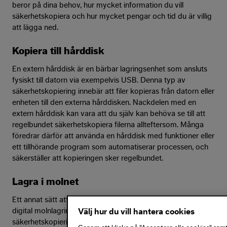
beror på dina behov, hur mycket information du vill
säkerhetskopiera och hur mycket pengar och tid du är villig
att lägga ned.
Kopiera till hårddisk
En extern hårddisk är en bärbar lagringsenhet som ansluts
fysiskt till datorn via exempelvis USB. Denna typ av
säkerhetskopiering innebär att filer kopieras från datorn eller
enheten till den externa hårddisken. Nackdelen med en
extern hårddisk kan vara att du själv kan behöva se till att
regelbundet säkerhetskopiera filerna allteftersom. Många
föredrar därför att använda en hårddisk med funktioner eller
ett tillhörande program som automatiserar processen, och
säkerställer att kopieringen sker regelbundet.
Lagra i molnet
Ett annat sätt att skydda dina bilder är att lagra dem i en
digital molnlagringstjänst, även kallat en molnbaserad
Välj hur du vill hantera cookies
säkerhetskopiering. För företag och anställda kan det vara