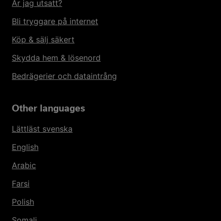
Är jag utsatt?
Bli tryggare på internet
Köp & sälj säkert
Skydda hem & lösenord
Bedrägerier och dataintrång
Other languages
Lättläst svenska
English
Arabic
Farsi
Polish
Somali