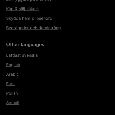
Köp & sälj säkert
Skydda hem & lösenord
Bedrägerier och dataintrång
Other languages
Lättläst svenska
English
Arabic
Farsi
Polish
Somali