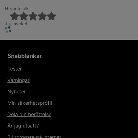
Nej, inte alls
Ja, mycket
Snabblänkar
Tester
Varningar
Nyheter
Min säkerhetsprofil
Dela din berättelse
Är jag utsatt?
Bli tryggare på internet