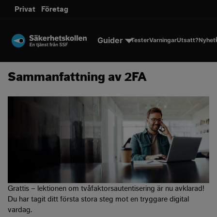
sms.
Privat
Företag
Till innehållet
Guider
Tester
Varningar
Utsatt?
Nyhet
Sammanfattning av 2FA
Grattis – lektionen om tvåfaktorsautentisering är nu avklarad!
Du har tagit ditt första stora steg mot en tryggare digital
vardag.