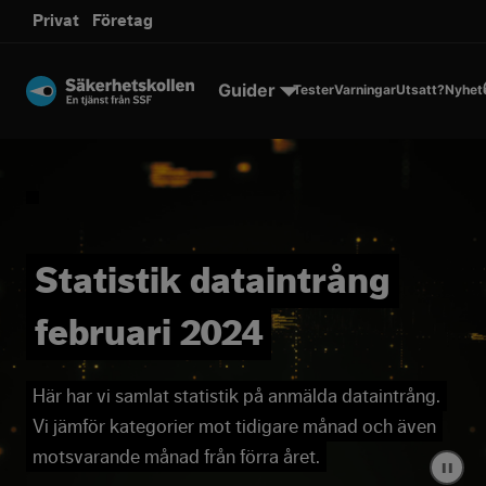
sms.
Privat
Företag
Till innehållet
Guider
Tester
Varningar
Utsatt?
Nyhet
Statistik dataintrång
februari 2024
Här har vi samlat statistik på anmälda dataintrång.
Vi jämför kategorier mot tidigare månad och även
motsvarande månad från förra året.
▐▐