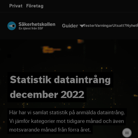
sms.
Privat
Företag
Till innehållet
Guider
Tester
Varningar
Utsatt?
Nyhet
Statistik dataintrång
december 2022
Här har vi samlat statistik på anmälda dataintrång.
Vi jämför kategorier mot tidigare månad och även
motsvarande månad från förra året.
▐▐