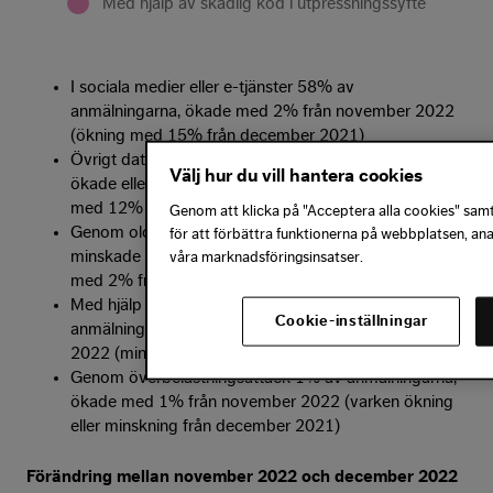
Med hjälp av skadlig kod i utpressningssyfte
I sociala medier eller e-tjänster 58% av
anmälningarna, ökade med 2% från november 2022
(ökning med 15% från december 2021)
Övrigt dataintrång 33% av anmälningarna, varken
Välj hur du vill hantera cookies
ökade eller minskade från november 2022 (minskning
med 12% från december 2021)
Genom att klicka på "Acceptera alla cookies" samty
Genom olovlig registerslagning 5% av anmälningarna,
för att förbättra funktionerna på webbplatsen, an
minskade med 2% från november 2022 (minskning
våra marknadsföringsinsatser.
med 2% från december 2021)
Med hjälp av skadlig kod i utpressningssyfte 3% av
Cookie-inställningar
anmälningarna, minskade med 1% från november
2022 (minskning med 1% från december 2021)
Genom överbelastningsattack 1% av anmälningarna,
ökade med 1% från november 2022 (varken ökning
eller minskning från december 2021)
Förändring mellan november 2022 och december 2022