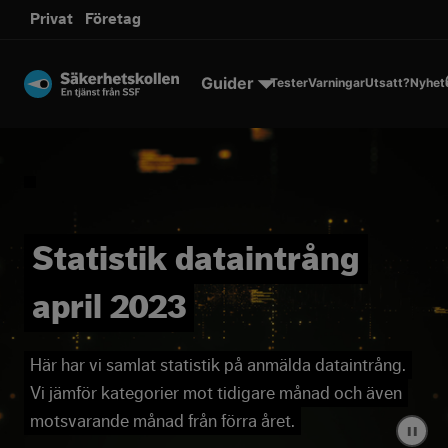
sms.
Privat
Företag
Till innehållet
Guider
Tester
Varningar
Utsatt?
Nyhet
Statistik dataintrång
april 2023
Här har vi samlat statistik på anmälda dataintrång.
Vi jämför kategorier mot tidigare månad och även
motsvarande månad från förra året.
▐▐