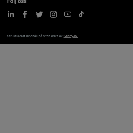
Följ oss
Strukturerat innehåll på siten drivs av​
Sanity.io